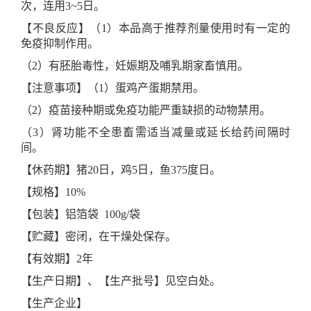
次，连用
3~5
日。
【不良反应】（
1
）本品高于推荐剂量使用时有一定的
免疫抑制作用。
（
2
）有胚胎毒性，妊娠期及哺乳期家畜慎用。
【注意事项】（
1
）蛋鸡产蛋期禁用。
（
2
）疫苗接种期或免疫功能严重缺损的动物禁用。
（
3
）
肾功能不全患畜需适当减量或延长给药
间隔
时
间。
【休药期】猪
20
日，鸡
5
日
，
鱼
375
度日。
【规格】
10%
【包装】铝箔袋
100g/
袋
【贮藏】密闭，在干燥处保存。
【有效期】
2
年
【生产日期】、【生产批号】见空白处。
【生产企业】