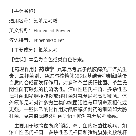
【兽药名称】
通用名称：氟苯尼考粉
英文名称：
Florfenicol Powder
汉语拼音：
Fubennikao Fen
【主要成分】氟苯尼考
【性状】本品为白色或类白色粉末。
【药理作用】
药效学
氟苯尼考属于酰胺醇类广谱抗生
素，属抑菌剂，
通过与核糖体
50S
亚基结合抑制细菌蛋
白质的合成
而发挥作用
。对多种革兰氏阳性菌、革兰氏
阴性菌有较强的抗菌活性。溶血性巴氏杆菌、多杀性巴
氏杆菌和猪胸膜肺炎放线杆菌对氟苯尼考高度敏感。体
外氟苯尼考对许多微生物的抗菌活性与甲砜霉素相似或
更强，一些因乙酰化作用对
酰胺醇类
耐药的细菌如大肠
杆菌、克雷伯氏肺炎杆菌等仍可能对氟苯尼考敏感。
主要用于敏感菌所致的猪、鸡、鱼
的细菌性疾病，如
溶血性巴氏杆菌、多杀性巴氏杆菌和猪胸膜肺炎放线杆