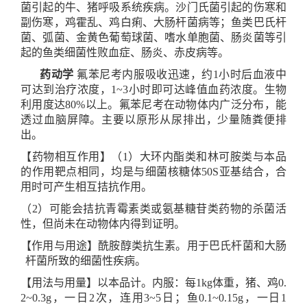
菌引起的牛、猪呼吸系统疾病。沙门氏菌引起的伤寒和
副伤寒，鸡霍乱、鸡白痢、大肠杆菌病等；鱼类巴氏杆
菌、弧菌、金黄色葡萄球菌、嗜水单胞菌、肠炎菌等引
起的鱼类细菌性败血症、肠炎、赤皮病等。
药动学
氟苯尼考内服吸收迅速，约
1
小时后血
液
中
可达到治疗浓度，
1~3
小时即可达峰值血药浓度。生物
利用度达
80%
以上。氟苯尼考在动物体内广泛分布，能
透过血脑屏障。主要
以原形
从尿排出，少量随粪便排
出。
【药物相互作用】（
1
）
大环内酯类和林可胺类与本品
的作用靶点相同，均是与细菌核糖体
50S
亚基结合，合
用时可产生
相互
拮抗作用。
（
2
）可能会拮抗青霉素类或氨基糖苷类药物的杀菌活
性，但尚未在动物体内得到证明。
【
作用与用途
】
酰胺醇类抗生素。
用于
巴氏杆菌和大肠
杆菌所致的细菌性疾病
。
【用法与用量】以本品计。内服：每
1kg
体重，猪、鸡
0.
2~0.3g
，
一日
2
次，连用
3~5
日
；
鱼
0.1~0.15g
，
一日
1