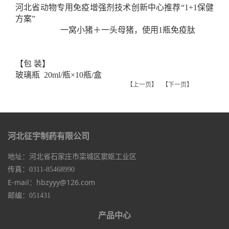
河北省动物专用免疫增强剂技术创新中心推荐“1+1保健
方案”
一窝小猪＋一头母猪，使用1瓶免疫肽
【包 装】
玻璃瓶 20ml/瓶×10瓶/盒
【上一页】
【下一页】
河北征宇制药有限公司
地址：河北省石家庄市栾城区窦妪工业区
传真：0311-85468990
E-mail：hbzyyy@126.com
邮编：051431
产品中心