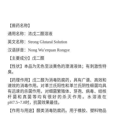
【兽药名称】
通用名
称
：
浓戊二醛
溶液
英文名
称
：
Strong Glutaral Solution
汉语拼音：
Nong Wu
’
erquan Rongye
【主要成分】戊二醛
【性状】本品为无色
至
淡黄色的澄
清
液体；
有刺激性特
臭
。
【药理作用】
戊二醛为消毒防腐药，具有广谱、高效和
速效的消毒作用
。
对革兰氏阳性和革兰氏阴性细菌均具
有迅速的杀菌作用，对细菌繁殖体、芽孢、病毒、结核
杆菌和真菌等均有很好的杀灭作用。水溶液在
pH7.5~7.8
时，抗菌效果最佳。
【
作用与用途
】
醛类消毒防腐药
。
用于橡胶、塑料物品