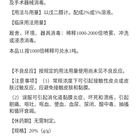
及手术器械消毒。
【用法与用量】
以戊二醛计。配成
2%
或
5%
溶液。
【临床用法用量】
厩舍、环境、器具消毒：稀
释
1000-2000倍喷雾、冲洗
或浸渍消毒。
本品
1L按1000倍稀释可兑水1吨。
【不良反应】
按规定的用法用量使用尚未见不良反应
。
【注意事项】
（
1
）常规浓度下可引起接触性皮炎或皮
肤过敏反应，应避免接触皮肤和黏膜
。
（
2
）误服可引起消化道黏膜炎症、坏死和溃疡，引起
剧痛、呕吐、呕血、便血、血尿、尿闭、酸中毒、抽搐
和循环衰竭。
【休药期】
无需制定
。
【规格】
2
0
%（
g/g
）