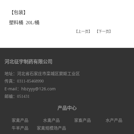
【包装】
塑料桶
20L/桶
【上一页】
【下一页】
河北征宇制药有限公司
地址：河北省石家庄市栾城区窦妪工业区
传真：0311-85468990
E-mail：hbzyyy@126.com
邮编：051431
产品中心
家禽产品
水禽产品
家畜产品
水产产品
牛羊产品
家禽规模场产品