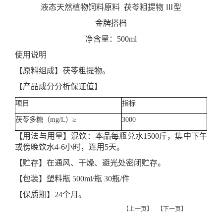
液态天然植物饲料原料
茯苓粗提物
Ⅲ型
金牌搭档
净含量：
500ml
使用说明
【原料组成】茯苓粗提物。
【产品成分分析保证值】
项目
指标
茯苓多糖（
mg/L
）≥
3000
【用法与用量】混饮：本品每瓶兑水
1500
斤，
集中下午
或傍晚饮水
4-6
小时，连用
5
天。
【贮存】在通风、干燥、避光处密闭贮存。
【包装】塑料瓶
500ml/
瓶
30
瓶
/
件
【保质期】
24
个月。
【上一页】
【下一页】