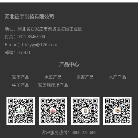
河北征宇制药有限公司
地址：河北省石家庄市栾城区窦妪工业区
传真：0311-85468990
E-mail：hbzyyy@126.com
邮编：051431
产品中心
家禽产品
水禽产品
家畜产品
水产产品
牛羊产品
家禽规模场产品
客户服务热线：4000-235-688