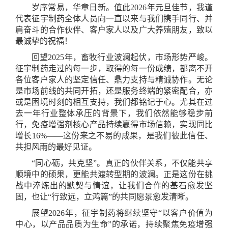
岁序常易，华章日新。值此2026年元旦佳节，我谨
代表征宇制药全体人员向一直以来与我们携手同行、并
肩奋斗的合作伙伴、客户家人以及广大养殖朋友，致以
最诚挚的祝福！
回望2025年，畜牧行业波澜起伏，市场形势严峻。
征宇制药走过的每一步，取得的每一份成绩，都离不开
各位客户家人的坚定信任、鼎力支持与精诚协作。无论
是市场前线的共同开拓，还是服务终端的紧密配合，亦
或是困境时刻的相互支持，我们都铭记于心。尤其在过
去一年行业整体承压的背景下，我们依然能够稳步前
行，免疫增强剂核心产品持续赢得市场信赖，实现同比
增长16%——这份来之不易的成果，是我们彼此信任、
共担风雨的最好见证。
“同心砺，共克坚”。真正的伙伴关系，不仅能共享
顺境中的硕果，更能共渡转型期的波澜。正是这份在挑
战中淬炼出的默契与情谊，让我们合作的基石愈发坚
固，也让“行致远，立鸿篇”的共同愿景愈发清晰。
展望2026年，征宇制药将继续坚守“以客户价值为
中心，以产品品质为生命”的承诺，持续聚焦免疫增强