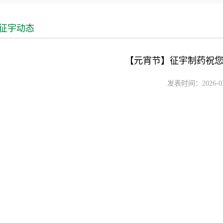
征宇动态
【元宵节】征宇制药祝
发表时间：2026-03